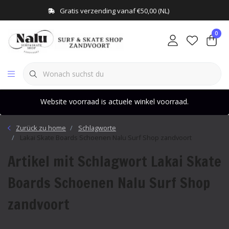
Gratis verzending vanaf €50,00 (NL)
0
Website voorraad is actuele winkel voorraad.
Zurück zu home
Schlagworte
Lakai Skate Boards Schoenen Nalu Surf Shop zandvoort
Artikel mit Schlagwort Lakai Skate
Boards Schoenen Nalu Surf Shop
zandvoort