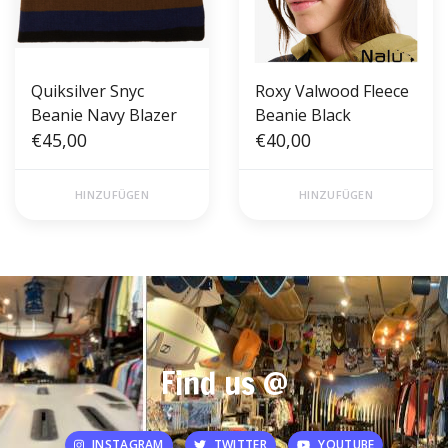
Quiksilver Snyc
Roxy Valwood Fleece
Beanie Navy Blazer
Beanie Black
€45,00
€40,00
HINZUFÜGEN
HINZUFÜGEN
Find us @
INSTAGRAM
TWITTER
YOUTUBE