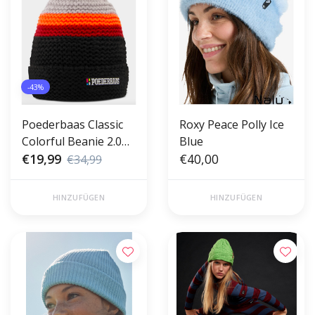
-43%
Poederbaas Classic
Roxy Peace Polly Ice
Colorful Beanie 2.0
Blue
Black Orange
€19,99
€40,00
€34,99
HINZUFÜGEN
HINZUFÜGEN