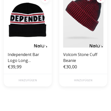
Independent Bar
Volcom Stone Cuff
Logo Long
Beanie
Shoreman Beanie
€39,99
€30,00
Black
HINZUFÜGEN
HINZUFÜGEN
Gratis verzending vanaf €50,00
Voor 17 uur besteld, morgen in
(NL)
huis!*