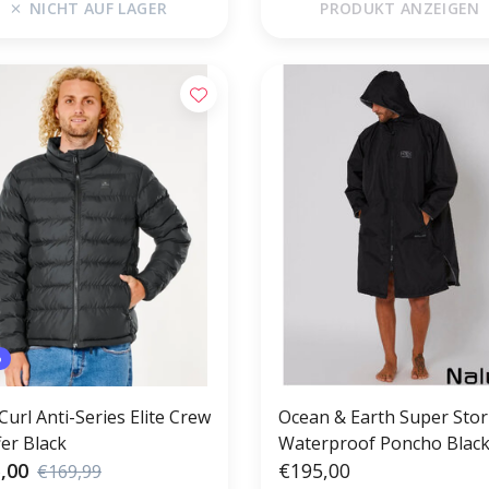
NICHT AUF LAGER
PRODUKT ANZEIGEN
%
Curl Anti-Series Elite Crew
Ocean & Earth Super Storm
fer Black
Waterproof Poncho Blac
,00
€195,00
€169,99