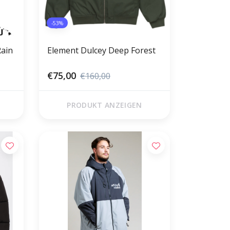
-53%
Rain
Element Dulcey Deep Forest
€75,00
€160,00
PRODUKT ANZEIGEN