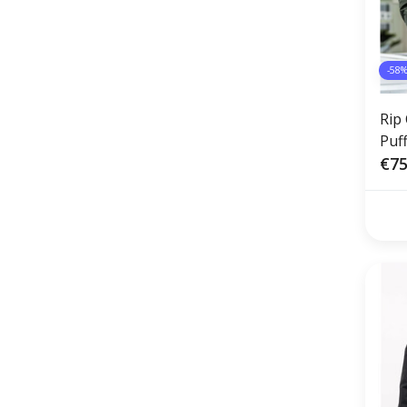
-58
Rip 
Puf
€75