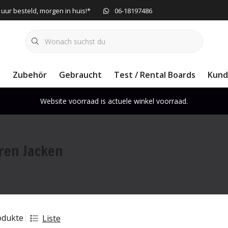
 uur besteld, morgen in huis!*
06-18197486
e
Zubehör
Gebraucht
Test / Rental Boards
Kund
Website voorraad is actuele winkel voorraad.
ren Jacken
odukte
Liste