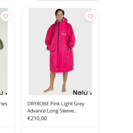
ries
DRYROBE Pink Light Grey
Advance Long Sleeve
Waterproof Outdoor
€210,00
Changing Robe