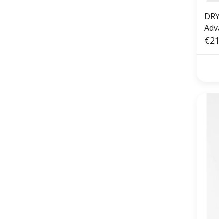
DRY
Adv
Wat
€21
Cha