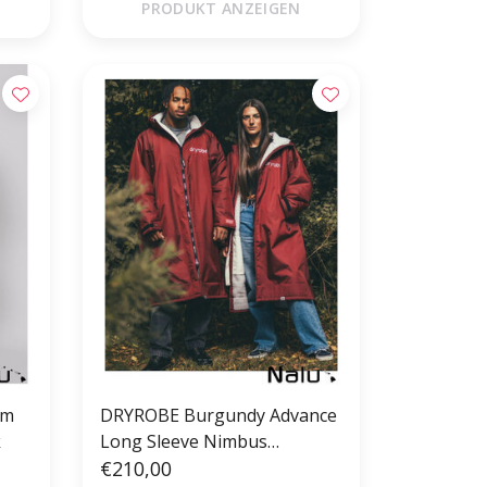
PRODUKT ANZEIGEN
DRYROBE Burgundy Advance
k
Long Sleeve Nimbus
Waterproof Outdoor
€210,00