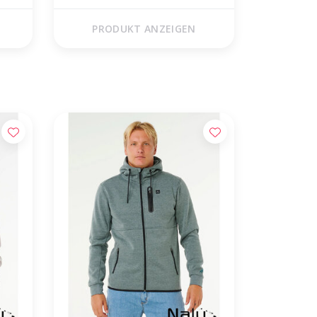
Changing Robe
PRODUKT ANZEIGEN
 huis!*
06-18197486