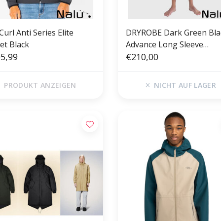
Curl Anti Series Elite
DRYROBE Dark Green Bla
et Black
Advance Long Sleeve
5,99
Waterproof Outdoor
€210,00
Changing Robe
PRODUKT ANZEIGEN
NICHT AUF LAGER