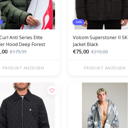
%
-64%
Curl Anti Series Elite
Volcom Superstoner II 5K
fer Hood Deep Forest
Jacket Black
,00
€75,00
€179,99
€210,00
PRODUKT ANZEIGEN
PRODUKT ANZEIGEN