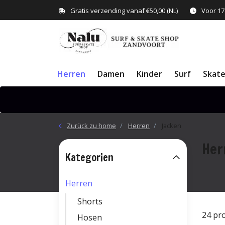
Gratis verzending vanaf €50,00 (NL)
Voor 17
Herren
Damen
Kinder
Surf
Skat
Zurück zu home
Herren
Jacken
Her
Kategorien
Herren
Shorts
24 pr
Hosen