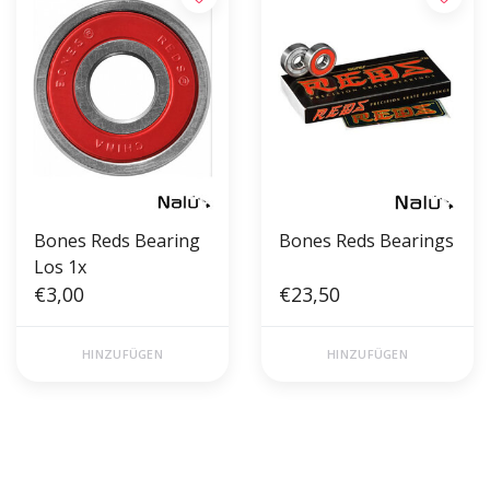
Bones Reds Bearing
Bones Reds Bearings
Los 1x
€3,00
€23,50
HINZUFÜGEN
HINZUFÜGEN
Gratis verzending vanaf €50,00
Voor 17 uur besteld, morgen in
(NL)
huis!*