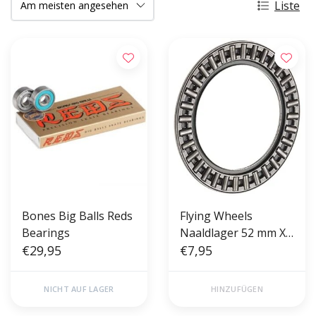
Liste
Bones Big Balls Reds
Flying Wheels
Bearings
Naaldlager 52 mm X
€29,95
35 mm X 2 mm
€7,95
NICHT AUF LAGER
HINZUFÜGEN