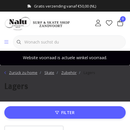
Gratis verzending vanaf €50,00 (NL)
0
Website voorraad is actuele winkel voorraad.
Zurück zu home
Skate
Zubehör
Lagers
Lagers
FILTER