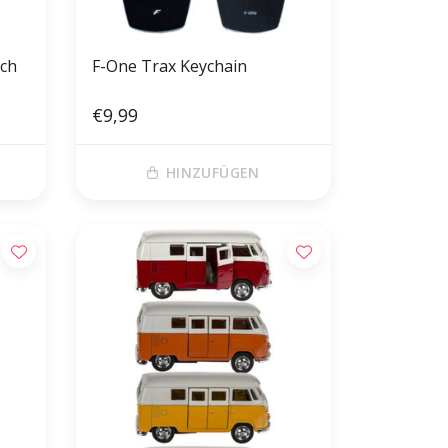
rch
F-One Trax Keychain
€9,99
HINZUFÜGEN