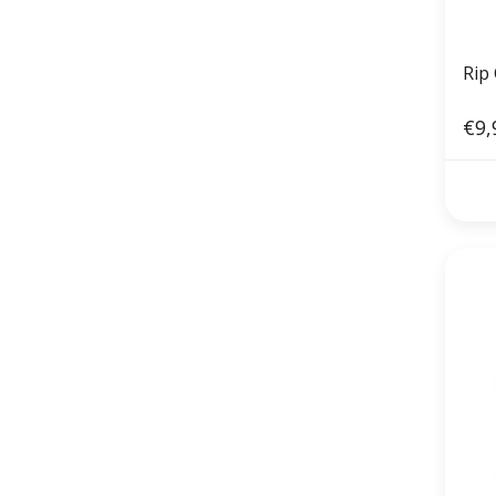
Rip
€9,