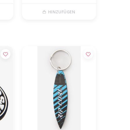
HINZUFÜGEN
 huis!*
06-18197486