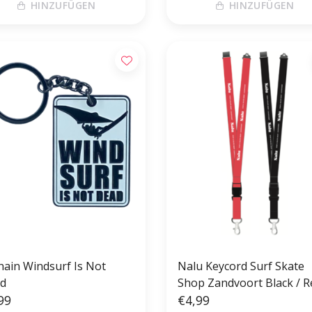
HINZUFÜGEN
HINZUFÜGEN
hain Windsurf Is Not
Nalu Keycord Surf Skate
d
Shop Zandvoort Black / R
99
€4,99