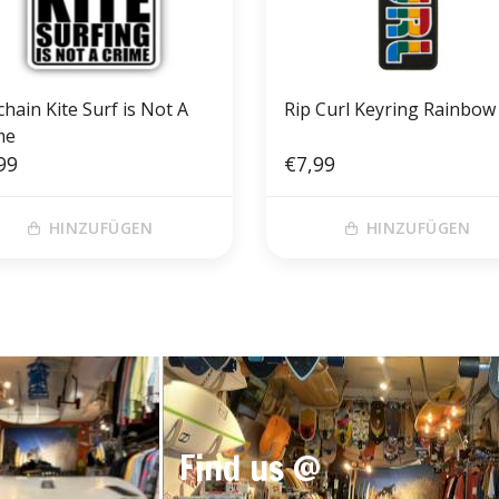
hain Kite Surf is Not A
Rip Curl Keyring Rainbow
me
99
€7,99
HINZUFÜGEN
HINZUFÜGEN
Find us @