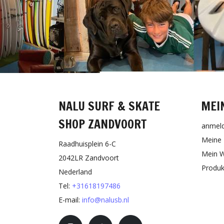
NALU SURF & SKATE
MEI
SHOP ZANDVOORT
anmel
Meine 
Raadhuisplein 6-C
Mein W
2042LR Zandvoort
Produk
Nederland
Tel:
+31618197486
E-mail:
info@nalusb.nl