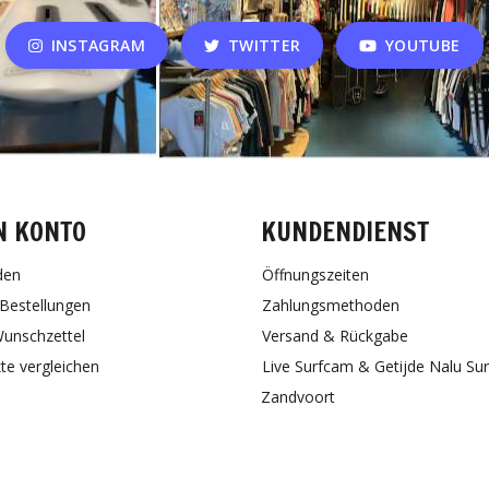
INSTAGRAM
TWITTER
YOUTUBE
N KONTO
KUNDENDIENST
den
Öffnungszeiten
Bestellungen
Zahlungsmethoden
unschzettel
Versand & Rückgabe
te vergleichen
Live Surfcam & Getijde Nalu Su
Zandvoort