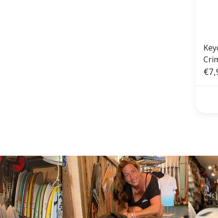
Keyc
Cri
€7,