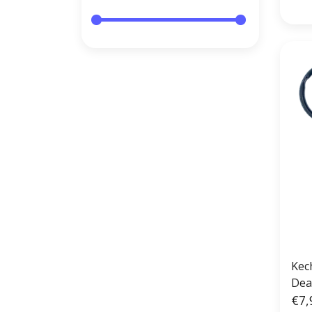
Kec
Dea
€7,