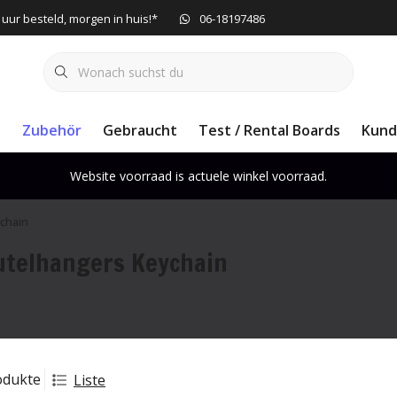
 uur besteld, morgen in huis!*
06-18197486
e
Zubehör
Gebraucht
Test / Rental Boards
Kund
Website voorraad is actuele winkel voorraad.
chain
utelhangers Keychain
odukte
Liste