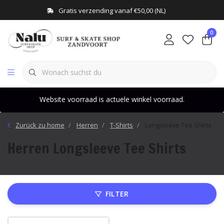
Gratis verzending vanaf €50,00 (NL)
0
Website voorraad is actuele winkel voorraad.
Zurück zu home
Herren
T-Shirts
Longsleeve Tee Shirts
Herren Longsleeve Tee Shirts
FILTER