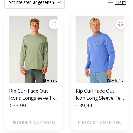
Liste
Rip Curl Fade Out
Rip Curl Fade Out
Icons Longsleeve T-
Icon Long Sleeve Tee
shirt Sage
€39,99
Blue Haze
€39,99
PRODUKT ANZEIGEN
PRODUKT ANZEIGEN