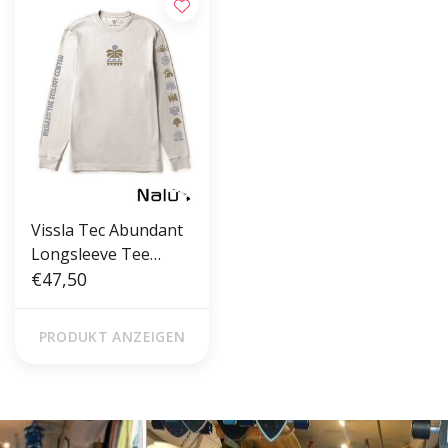
Vissla Tec Abundant
Longsleeve Tee
White
€47,50
PRODUKT ANZEIGEN