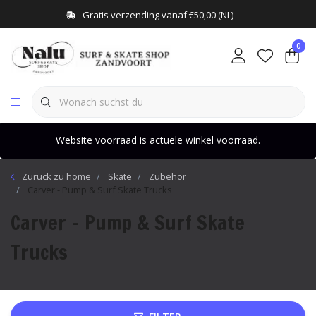
Gratis verzending vanaf €50,00 (NL)
0
Website voorraad is actuele winkel voorraad.
Zurück zu home
Skate
Zubehör
Carver - Pump & Surf Skate Trucks
Carver - Pump & Surf Skate
Trucks