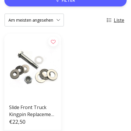
FILTER
Liste
Slide Front Truck
Kingpin Replacement
Set
€22,50