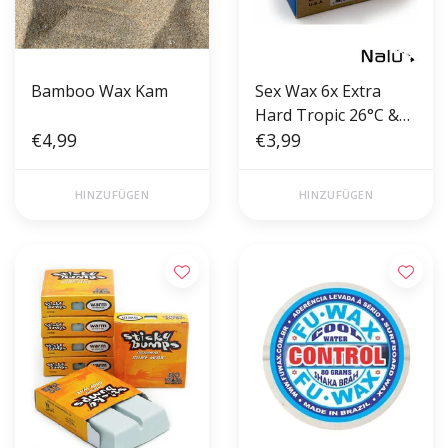
Bamboo Wax Kam
Sex Wax 6x Extra
Hard Tropic 26°C &
€4,99
ABOVE
€3,99
HINZUFÜGEN
HINZUFÜGEN