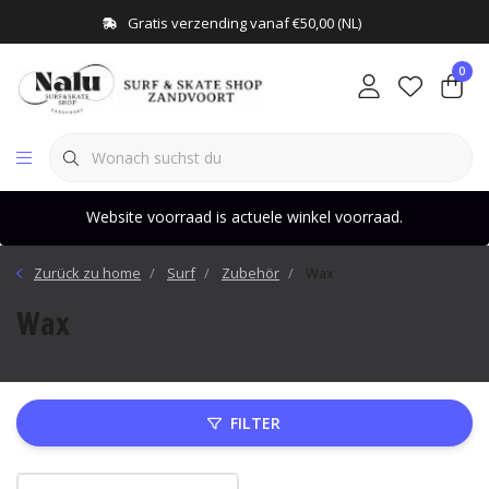
Gratis verzending vanaf €50,00 (NL)
0
Website voorraad is actuele winkel voorraad.
Zurück zu home
Surf
Zubehör
Wax
Wax
FILTER