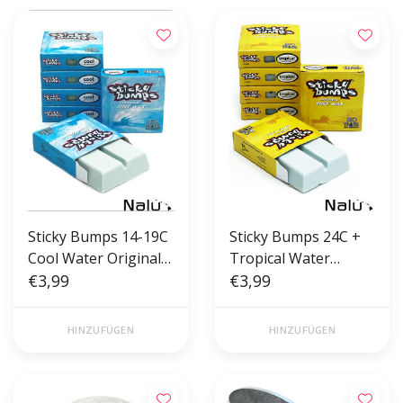
Sticky Bumps 14-19C
Sticky Bumps 24C +
Cool Water Original
Tropical Water
Wax
€3,99
Original Wax
€3,99
HINZUFÜGEN
HINZUFÜGEN