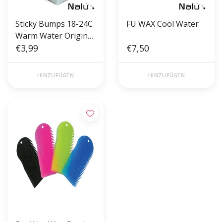
Sticky Bumps 18-24C
FU WAX Cool Water
Warm Water Original
Wax
€3,99
€7,50
HINZUFÜGEN
HINZUFÜGEN