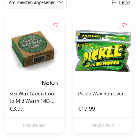
Liste
Sex Wax Green Cool
Pickle Wax Remover
to Mid Warm 14C-
23C
€3,99
€17,99
HINZUFÜGEN
HINZUFÜGEN