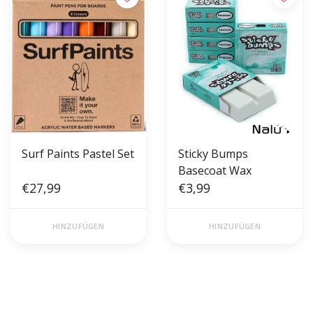
Surf Paints Pastel Set
Sticky Bumps
Basecoat Wax
€27,99
€3,99
HINZUFÜGEN
HINZUFÜGEN
Gratis verzending vanaf €50,00
Voor 17 uur besteld, morgen in
(NL)
huis!*