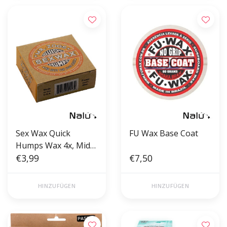
Sex Wax Quick
FU Wax Base Coat
Humps Wax 4x, Mid
Cool
€3,99
€7,50
HINZUFÜGEN
HINZUFÜGEN