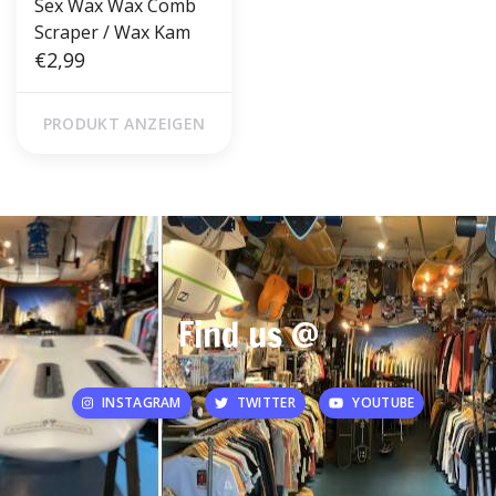
Sex Wax Wax Comb
Scraper / Wax Kam
€2,99
PRODUKT ANZEIGEN
Find us @
INSTAGRAM
TWITTER
YOUTUBE