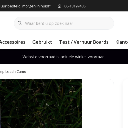
 uur besteld, morgen in huis!*
06-18197486
Accessoires
Gebruikt
Test / Verhuur Boards
Klant
Website voorraad is actuele winkel voorraad.
Comp Leash Camo