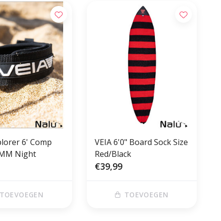
plorer 6' Comp
VEIA 6'0" Board Sock Size
5MM Night
Red/Black
€39,99
TOEVOEGEN
TOEVOEGEN