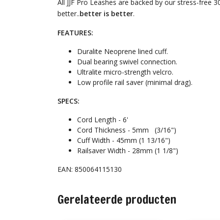
All JJF Pro Leashes are backed by our stress-free 3
better..
better is better
.
FEATURES:
Duralite Neoprene lined cuff.
Dual bearing swivel connection.
Ultralite micro-strength velcro.
Low profile rail saver (minimal drag).
SPECS:
Cord Length - 6'
Cord Thickness - 5mm (3/16")
Cuff Width - 45mm (1 13/16")
Railsaver Width - 28mm (1 1/8")
EAN: 850064115130
Gerelateerde producten