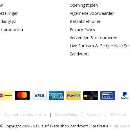
en
Openingstijden
estellingen
Algemene voorwaarden
rlanglijst
Betaalmethoden
ijk producten
Privacy Policy
Verzenden & retourneren
Live Surfcam & Getijde Nalu Su
Zandvoort
Algemene voorwaarden
|
Privacy Policy
|
Sitemap
|
RSS Feed
© Copyright 2026 - Nalu surf skate shop Zandvoort | Realisatie
InStijl Medi