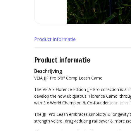
Product informatie
Product informatie
Beschrijving
VEIA JJF Pro 6'0" Comp Leash Camo
The VEIA x Florence Edition JJF Pro collection is a l
develop the now ubiquitous 'Florence Camo' throug
with 3 x World Champion & Co-founder
John John 
The JJF Pro Leash embraces simplicity & longevity th
strength velcro, drag-reducing rail saver & more (s