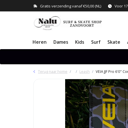
Gratis verzending vanaf €50,00 (NL)
Voor 17
Heren
Dames
Kids
Surf
Skate
Terug naar home
Leash
VEIA JJF Pro 6'0" 