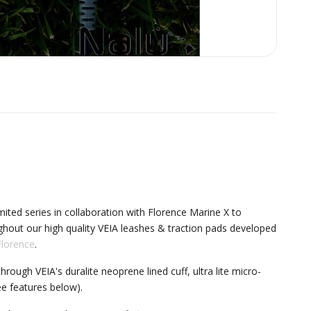
imited series in collaboration with Florence Marine X to
hout our high quality VEIA leashes & traction pads developed
Florence
.
rough VEIA's duralite neoprene lined cuff, ultra lite micro-
ee features below).