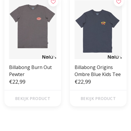
Billabong Burn Out
Billabong Origins
Pewter
Ombre Blue Kids Tee
€22,99
€22,99
BEKIJK PRODUCT
BEKIJK PRODUCT
Gratis verzending vanaf €50,00
Voor 17 uur besteld, morgen in
(NL)
huis!*