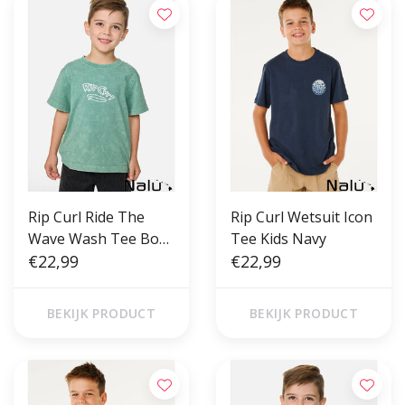
Rip Curl Ride The
Rip Curl Wetsuit Icon
Wave Wash Tee Boy
Tee Kids Navy
Aloe
€22,99
€22,99
BEKIJK PRODUCT
BEKIJK PRODUCT