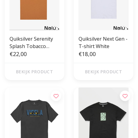
Quiksilver Serenity
Quiksilver Next Gen -
Splash Tobacco
T-shirt White
Brown Kids Tee
€22,00
€18,00
BEKIJK PRODUCT
BEKIJK PRODUCT