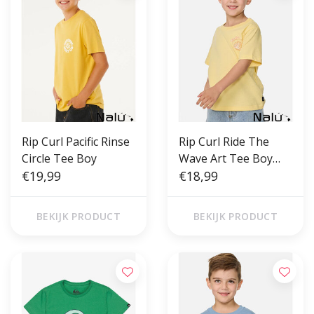
Rip Curl Pacific Rinse
Rip Curl Ride The
Circle Tee Boy
Wave Art Tee Boy
€19,99
Sunlight
€18,99
BEKIJK PRODUCT
BEKIJK PRODUCT