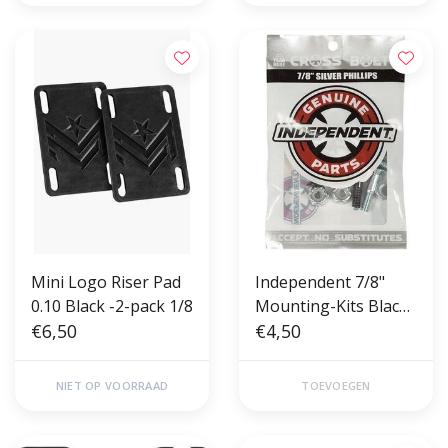
Mini Logo Riser Pad
Independent 7/8"
0.10 Black -2-pack 1/8
Mounting-Kits Black-
€6,50
Silver
€4,50
NIET OP VOORRAAD
TOEVOEGEN