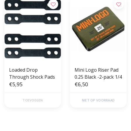
Loaded Drop
Mini Logo Riser Pad
Through Shock Pads
0.25 Black -2-pack 1/4
€5,95
€6,50
TOEVOEGEN
NIET OP VOORRAAD
Gratis verzending vanaf €50,00
Voor 17 uur besteld, morgen in
(NL)
huis!*