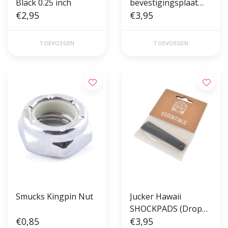
Black 0.25 inch
bevestigingsplaat
€2,95
voor longboard
€3,95
skateboards
TOEVOEGEN
TOEVOEGEN
Smucks Kingpin Nut
Jucker Hawaii
SHOCKPADS (Drop
€0,85
Through)
€3,95