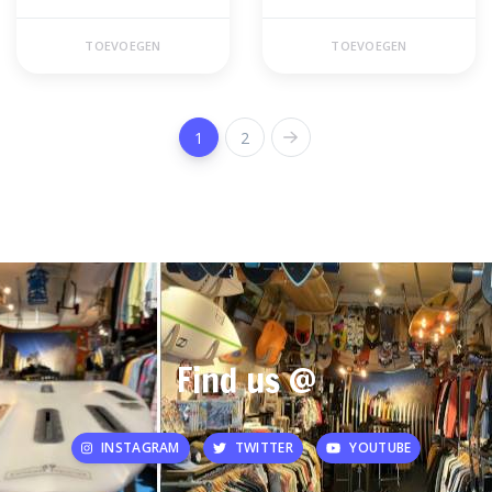
TOEVOEGEN
TOEVOEGEN
1
2
Find us @
INSTAGRAM
TWITTER
YOUTUBE