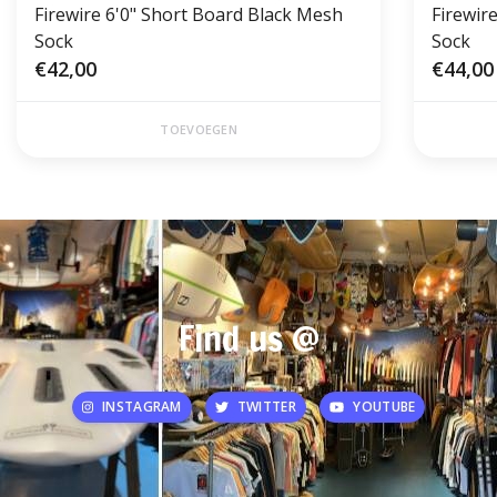
Firewire 6'0" Short Board Black Mesh
Firewir
Sock
Sock
€42,00
€44,00
TOEVOEGEN
Find us @
INSTAGRAM
TWITTER
YOUTUBE