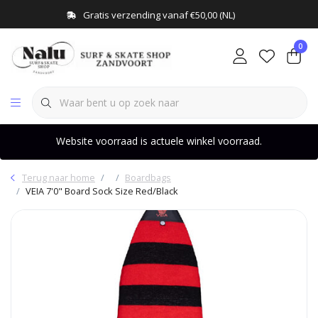
Gratis verzending vanaf €50,00 (NL)
0
Website voorraad is actuele winkel voorraad.
Terug naar home
Boardbags
VEIA 7'0" Board Sock Size Red/Black