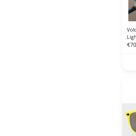
Vol
Ligh
€70