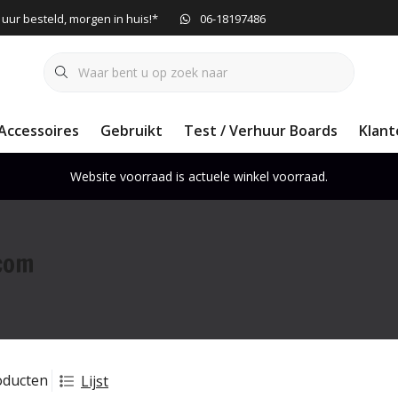
 uur besteld, morgen in huis!*
06-18197486
Accessoires
Gebruikt
Test / Verhuur Boards
Klant
Website voorraad is actuele winkel voorraad.
com
oducten
Lijst