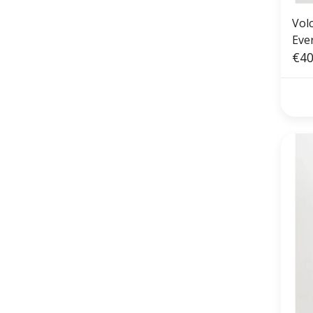
Vol
Eve
€40