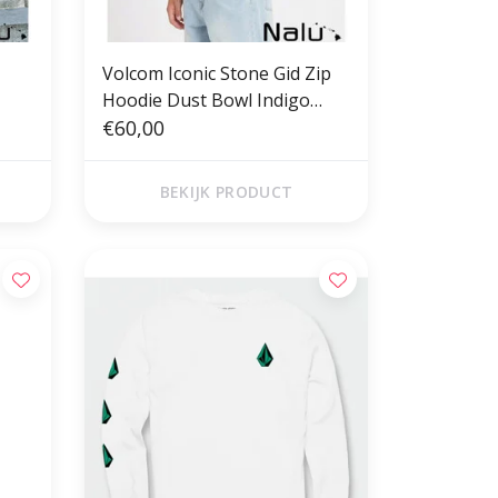
Volcom Iconic Stone Gid Zip
Hoodie Dust Bowl Indigo
KIDS
€60,00
BEKIJK PRODUCT