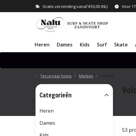
Gratis verzending vanaf €50,00 (NL)
Voor 17
Heren
Dames
Kids
Surf
Skate
Terug naar home
Merken
Volcom
Vol
Categorieën
Heren
Dames
53 pr
Kids