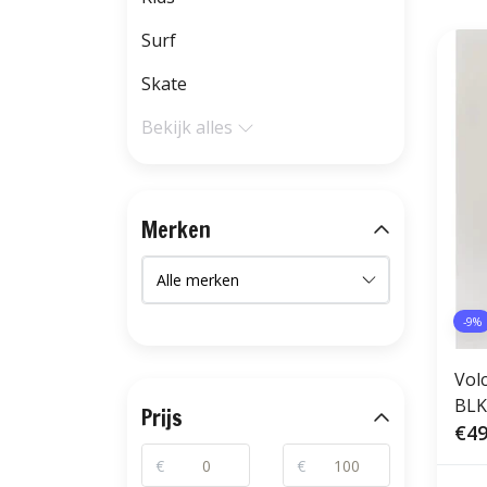
Surf
Skate
Bekijk alles
Merken
-9%
Vol
BLK
Prijs
€49
€
€