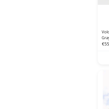
Vol
Gra
€55