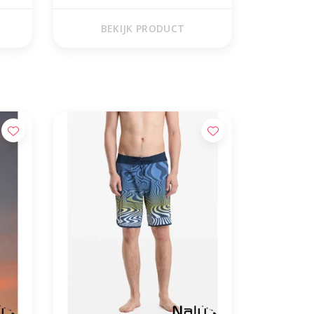
BEKIJK PRODUCT
 huis!*
06-18197486