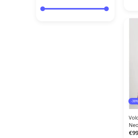
-38
Vol
Neo
€99