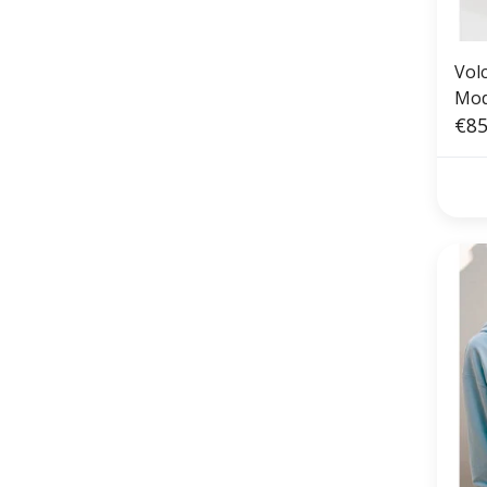
Vol
Mod
€85