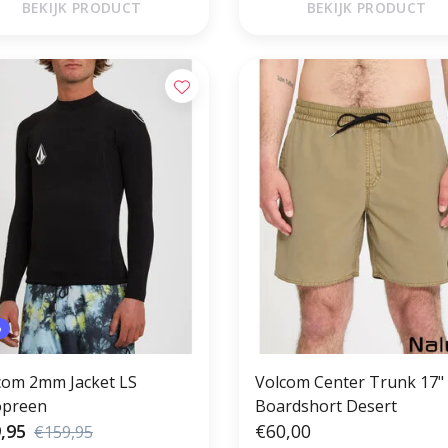
BEKIJK PRODUCT
BEKIJK PRODUCT
%
com 2mm Jacket LS
Volcom Center Trunk 17"
preen
Boardshort Desert
,95
€60,00
€159,95