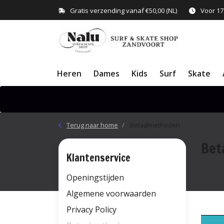
Gratis verzending vanaf €50,00 (NL)
Voor 17
Heren
Dames
Kids
Surf
Skate
Terug naar home
Betaalmethoden
Bet
Klantenservice
Openingstijden
Algemene voorwaarden
Privacy Policy