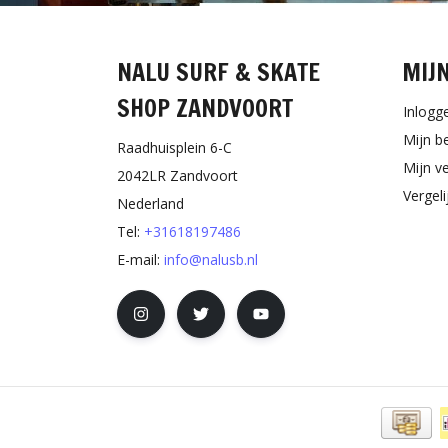
NALU SURF & SKATE
MIJ
SHOP ZANDVOORT
Inlogg
Mijn b
Raadhuisplein 6-C
Mijn ve
2042LR Zandvoort
Vergel
Nederland
Tel:
+31618197486
E-mail:
info@nalusb.nl