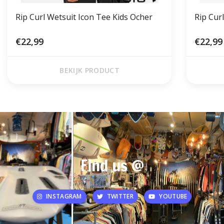
Rip Curl Wetsuit Icon Tee Kids Ocher
Rip Cur
€22,99
€22,99
BEKIJK PRODUCT
Find us @
INSTAGRAM
TWITTER
YOUTUBE