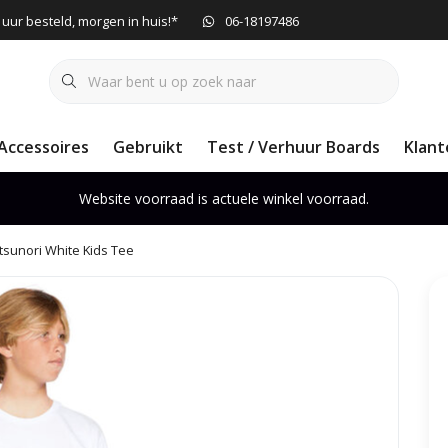
 uur besteld, morgen in huis!*
06-18197486
Accessoires
Gebruikt
Test / Verhuur Boards
Klant
Website voorraad is actuele winkel voorraad.
tsunori White Kids Tee