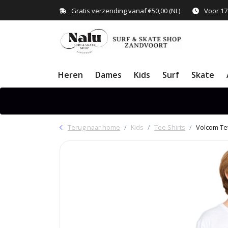
Gratis verzending vanaf €50,00 (NL)
Voor 17
Heren
Dames
Kids
Surf
Skate
Terug naar home
Kids
Tee Shirts
Volcom Te