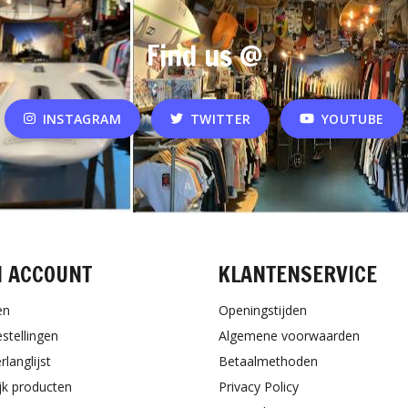
Find us @
INSTAGRAM
TWITTER
YOUTUBE
N ACCOUNT
KLANTENSERVICE
en
Openingstijden
estellingen
Algemene voorwaarden
rlanglijst
Betaalmethoden
ijk producten
Privacy Policy