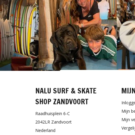
NALU SURF & SKATE
MIJ
SHOP ZANDVOORT
Inlogg
Mijn b
Raadhuisplein 6-C
Mijn ve
2042LR Zandvoort
Vergel
Nederland