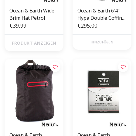
Ocean & Earth Wide
Ocean & Earth 6'4"
Brim Hat Petrol
Hypa Double Coffin
€39,99
Fish Shortboard Bag
€295,00
Black
HINZUFÜGEN
PRODUKT ANZEIGEN
Ocean & Earth
Ocean & Earth