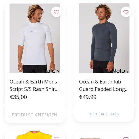
Ocean & Earth Mens
Ocean & Earth Rib
Script S/S Rash Shirt
Guard Padded Long
White
€35,00
Sleeve Lycra Grey
€49,99
NICHT AUF LAGER
PRODUKT ANZEIGEN