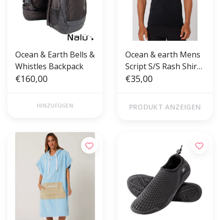
Ocean & Earth Bells &
Ocean & earth Mens
Whistles Backpack
Script S/S Rash Shirt
€160,00
Black
€35,00
HINZUFÜGEN
PRODUKT ANZEIGEN