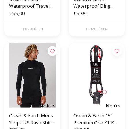
Waterproof Travel
Waterproof Ding
Lite Backpack 30L
€55,00
Tape
€9,99
HINZUFÜGEN
HINZUFÜGEN
Ocean & Earth Mens
Ocean & Earth 15"
Script L/S Rash Shirt
Premium One XT Big