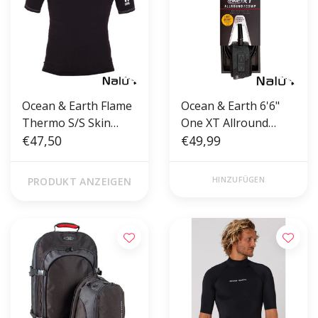
Ocean & Earth Flame
Ocean & Earth 6'6"
Thermo S/S Skin
One XT Allround
Black
€47,50
Comp Lightweight
€49,99
Leash Black
HINZUFÜGEN
PRODUKT ANZEIGEN