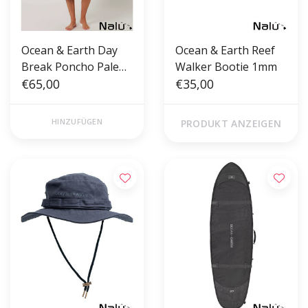
Ocean & Earth Day
Ocean & Earth Reef
Break Poncho Pale
Walker Bootie 1mm
Blue
€65,00
€35,00
HINZUFÜGEN
PRODUKT ANZEIGEN