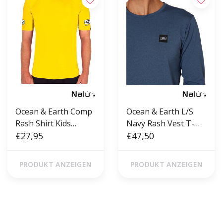
Ocean & Earth Comp
Ocean & Earth L/S
Rash Shirt Kids
Navy Rash Vest T-
Yellow
€27,95
Shirt
€47,50
PRODUKT ANZEIGEN
PRODUKT ANZEIGEN
Gratis verzending vanaf €50,00
Voor 17 uur besteld, morgen in
(NL)
huis!*