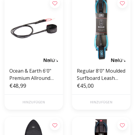
Ocean & Earth 6'0"
Regular 8'0" Moulded
Premium Allround
Surfboard Leash
Comp One-XT Leash
€48,99
Blue
€45,00
Black
HINZUFÜGEN
HINZUFÜGEN