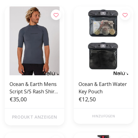
Ocean & Earth Mens
Ocean & Earth Water
Script S/S Rash Shirt
Key Pouch
Charcoal
€35,00
€12,50
HINZUFÜGEN
PRODUKT ANZEIGEN