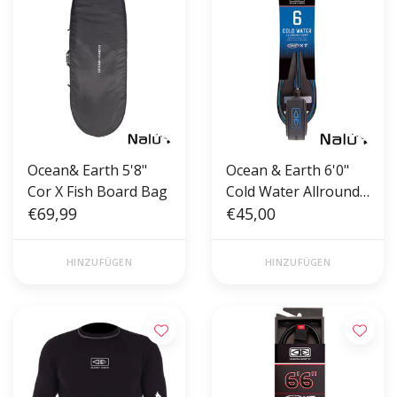
Ocean& Earth 5'8"
Ocean & Earth 6'0"
Cor X Fish Board Bag
Cold Water Allround
€69,99
Comp One-XT Leash
€45,00
HINZUFÜGEN
HINZUFÜGEN