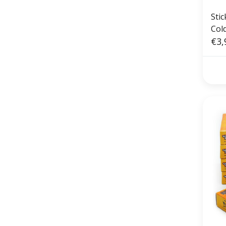
Sti
Col
€3,