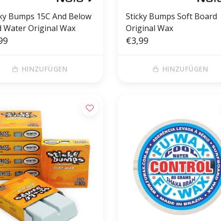
cky Bumps 15C And Below
Sticky Bumps Soft Board
d Water Original Wax
Original Wax
99
€3,99
HINZUFÜGEN
HINZUFÜGEN