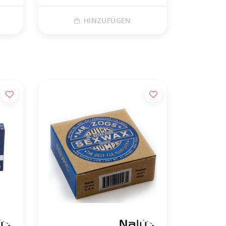
HINZUFÜGEN
 huis!*
06-18197486