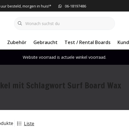
 uur besteld, morgen in huis!*
06-18197486
e
Zubehör
Gebraucht
Test / Rental Boards
Kund
Website voorraad is actuele winkel voorraad.
ikel mit Schlagwort Surf Board Wax
odukte
Liste