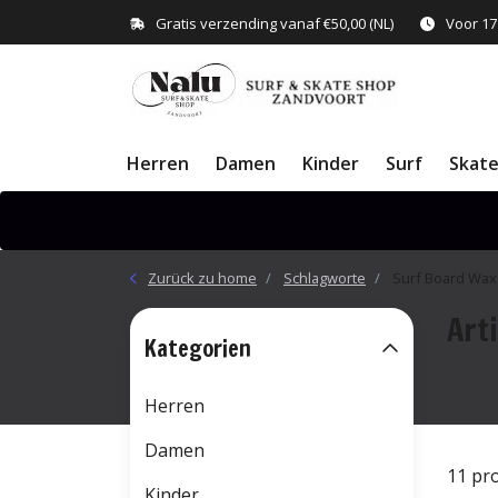
Gratis verzending vanaf €50,00 (NL)
Voor 17
Herren
Damen
Kinder
Surf
Skat
Zurück zu home
Schlagworte
Surf Board Wax
Art
Kategorien
Herren
Damen
11 pr
Kinder