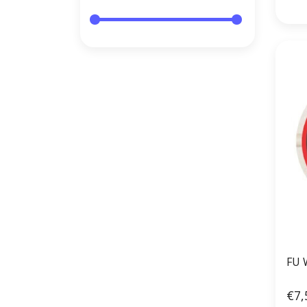
FU 
€7,