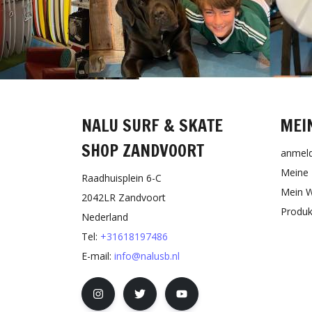
NALU SURF & SKATE
MEI
SHOP ZANDVOORT
anmel
Meine 
Raadhuisplein 6-C
Mein W
2042LR Zandvoort
Produk
Nederland
Tel:
+31618197486
E-mail:
info@nalusb.nl