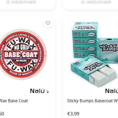
HINZUFÜGEN
HINZUFÜGEN
Wax Base Coat
Sticky Bumps Basecoat W
50
€3,99