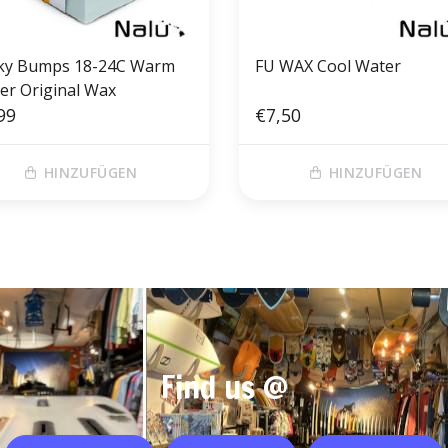
cky Bumps 18-24C Warm
FU WAX Cool Water
er Original Wax
99
€7,50
HINZUFÜGEN
HINZUFÜGEN
Find us @