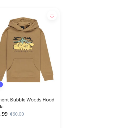
%
ment Bubble Woods Hood
ki
,99
€60,00