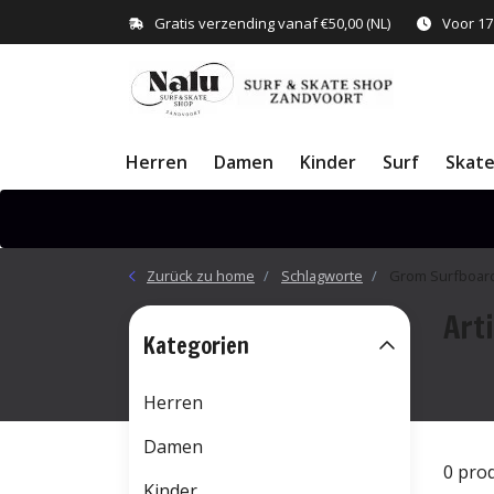
Gratis verzending vanaf €50,00 (NL)
Voor 17
Herren
Damen
Kinder
Surf
Skat
Zurück zu home
Schlagworte
Grom Surfboar
Art
Kategorien
Herren
Damen
0 pro
Kinder