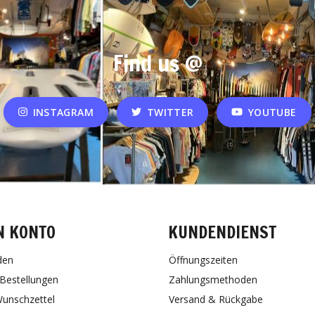
Find us @
INSTAGRAM
TWITTER
YOUTUBE
N KONTO
KUNDENDIENST
den
Öffnungszeiten
Bestellungen
Zahlungsmethoden
unschzettel
Versand & Rückgabe