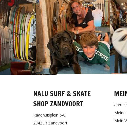
NALU SURF & SKATE
MEI
SHOP ZANDVOORT
anmel
Meine 
Raadhuisplein 6-C
Mein W
2042LR Zandvoort