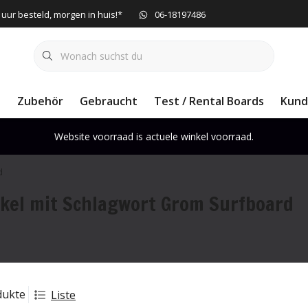
 uur besteld, morgen in huis!*
06-18197486
e
Zubehör
Gebraucht
Test / Rental Boards
Kund
Website voorraad is actuele winkel voorraad.
d
ikel mit Schlagwort Grom Surfboard
dukte
Liste