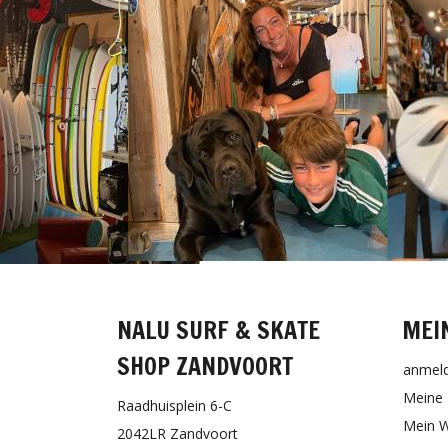
NALU SURF & SKATE
MEI
SHOP ZANDVOORT
anmel
Meine 
Raadhuisplein 6-C
Mein W
2042LR Zandvoort