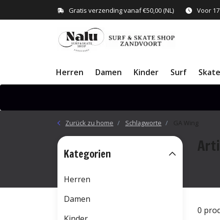
Gratis verzending vanaf €50,00 (NL)
Voor 17
Herren
Damen
Kinder
Surf
Skat
Zurück zu home
Schlagworte
GA Wing
Art
Kategorien
Herren
Damen
0 pro
Kinder