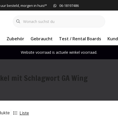
 uur besteld, morgen in huis!*
06-18197486
e
Zubehör
Gebraucht
Test / Rental Boards
Kund
Website voorraad is actuele winkel voorraad.
ikel mit Schlagwort GA Wing
dukte
Liste