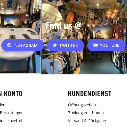
Find us @
INSTAGRAM
TWITTER
YOUTUBE
N KONTO
KUNDENDIENST
den
Öffnungszeiten
Bestellungen
Zahlungsmethoden
unschzettel
Versand & Rückgabe