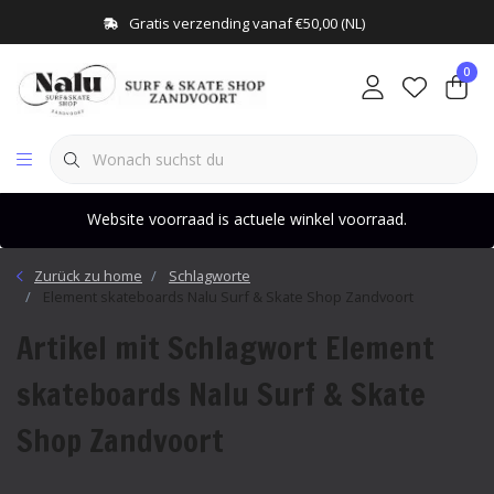
Gratis verzending vanaf €50,00 (NL)
0
Website voorraad is actuele winkel voorraad.
Zurück zu home
Schlagworte
Element skateboards Nalu Surf & Skate Shop Zandvoort
Artikel mit Schlagwort Element
skateboards Nalu Surf & Skate
Shop Zandvoort