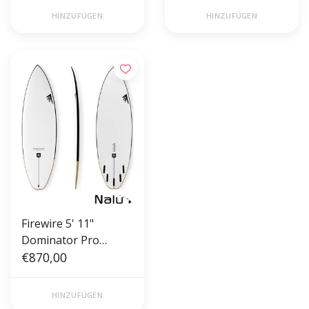
HINZUFÜGEN
HINZUFÜGEN
Firewire 5' 11"
Dominator Pro
Squash
€870,00
HINZUFÜGEN