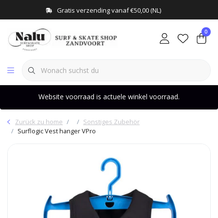
Gratis verzending vanaf €50,00 (NL)
0
Website voorraad is actuele winkel voorraad.
Zurück zu home
Sonstiges Zubehör
Surflogic Vest hanger VPro