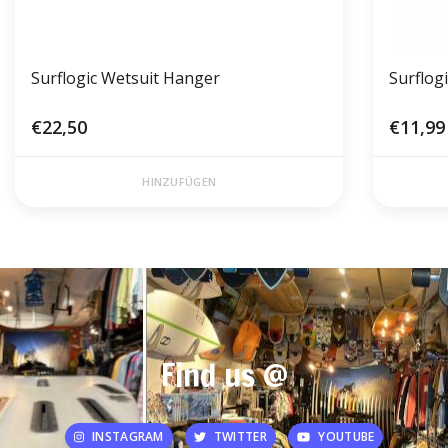
Surflogic Wetsuit Hanger
Surflog
€22,50
€11,99
HINZUFÜGEN
Find us @
INSTAGRAM
TWITTER
YOUTUBE