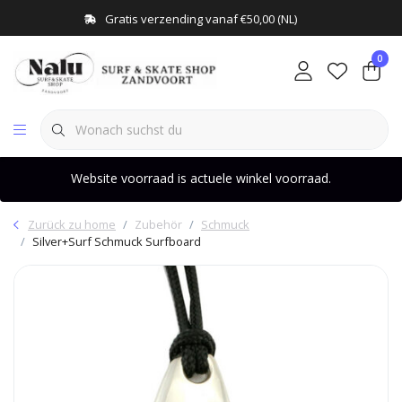
Gratis verzending vanaf €50,00 (NL)
0
Website voorraad is actuele winkel voorraad.
Zurück zu home
Zubehör
Schmuck
Silver+Surf Schmuck Surfboard