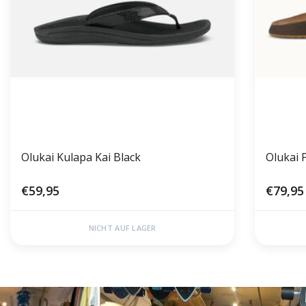
Olukai Kulapa Kai Black
Olukai 
€59,95
€79,95
NICHT AUF LAGER