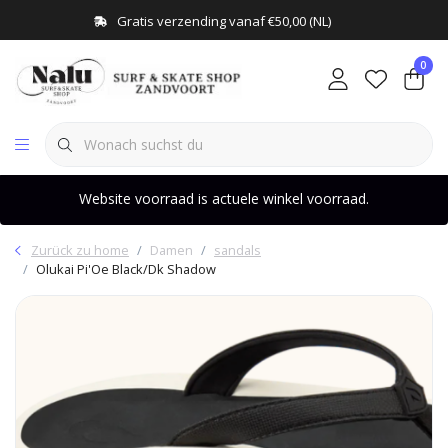
Gratis verzending vanaf €50,00 (NL)
0
Website voorraad is actuele winkel voorraad.
Zurück zu home
Damen
sandals
Olukai Pi'Oe Black/Dk Shadow