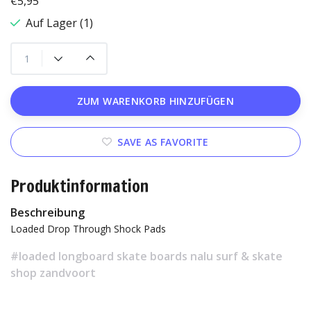
€5,95
Auf Lager (1)
ZUM WARENKORB HINZUFÜGEN
SAVE AS FAVORITE
Produktinformation
Beschreibung
Loaded Drop Through Shock Pads
#loaded longboard skate boards nalu surf & skate
shop zandvoort