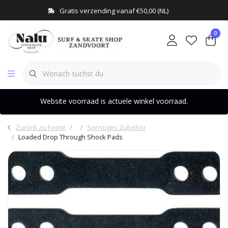
Gratis verzending vanaf €50,00 (NL)
0
Website voorraad is actuele winkel voorraad.
Zurück zu home
Sonstiges Zubehör
Loaded Drop Through Shock Pads