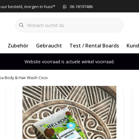
 uur besteld, morgen in huis!*
06-18197486
e
Zubehör
Gebraucht
Test / Rental Boards
Kund
Website voorraad is actuele winkel voorraad.
oa Body & Hair Wash Coco