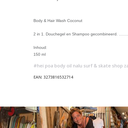
Body & Hair Wash Coconut
2 in 1. Douchegel en Shampoo gecombineerd. ..........
Inhoud:
150 ml
#hei poa body oil nalu surf & skate shop 
EAN: 3273816532714