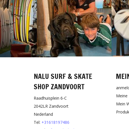
NALU SURF & SKATE
MEI
SHOP ZANDVOORT
anmel
Meine 
Raadhuisplein 6-C
Mein W
2042LR Zandvoort
Produk
Nederland
Tel:
+31618197486