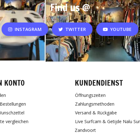
Find us @
INSTAGRAM
TWITTER
YOUTUBE
N KONTO
KUNDENDIENST
den
Öffnungszeiten
Bestellungen
Zahlungsmethoden
unschzettel
Versand & Rückgabe
te vergleichen
Live Surfcam & Getijde Nalu Su
Zandvoort