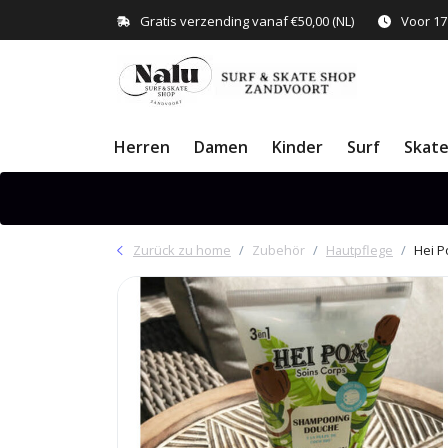
Gratis verzending vanaf €50,00 (NL)
Voor 17
Herren
Damen
Kinder
Surf
Skat
Zurück zu home
Zubehör
Hautpflege
Hei P