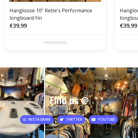
Hangloose 10" Rette's Performance
Hangloo
longboard Fin
longboa
€39,99
€39,99
HINZUFÜGEN
Find us @
INSTAGRAM
TWITTER
YOUTUBE