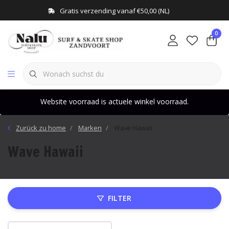
Gratis verzending vanaf €50,00 (NL)
0
Website voorraad is actuele winkel voorraad.
Zurück zu home
Marken
Wave Hawaii
Wave Hawaii
FILTER