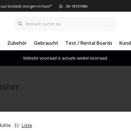
 uur besteld, morgen in huis!*
06-18197486
e
Zubehör
Gebraucht
Test / Rental Boards
Kund
Website voorraad is actuele winkel voorraad.
asher
dukte
Liste