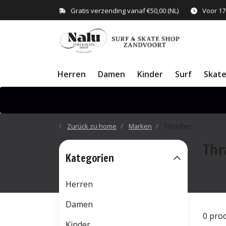
Gratis verzending vanaf €50,00 (NL)
Voor 17
Herren
Damen
Kinder
Surf
Skat
Zurück zu home
Marken
Thrasher
Thr
Kategorien
Herren
Damen
0 pro
Kinder