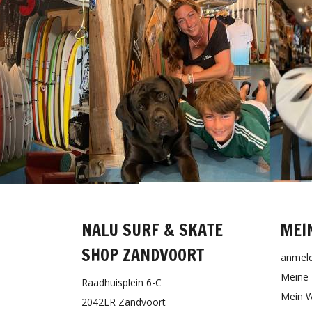
NALU SURF & SKATE
MEI
SHOP ZANDVOORT
anmel
Meine 
Raadhuisplein 6-C
Mein W
2042LR Zandvoort