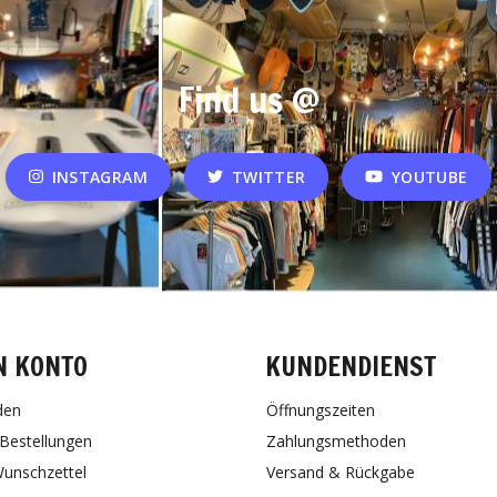
Find us @
INSTAGRAM
TWITTER
YOUTUBE
N KONTO
KUNDENDIENST
den
Öffnungszeiten
Bestellungen
Zahlungsmethoden
unschzettel
Versand & Rückgabe