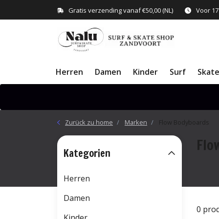
Gratis verzending vanaf €50,00 (NL)
Voor 17
Herren
Damen
Kinder
Surf
Skat
Zurück zu home
Marken
Flow Bodyboards
Flo
Kategorien
Herren
Damen
0 pro
Kinder