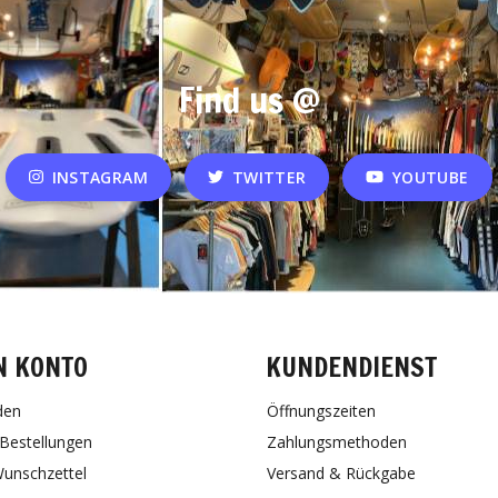
Find us @
INSTAGRAM
TWITTER
YOUTUBE
N KONTO
KUNDENDIENST
den
Öffnungszeiten
Bestellungen
Zahlungsmethoden
unschzettel
Versand & Rückgabe