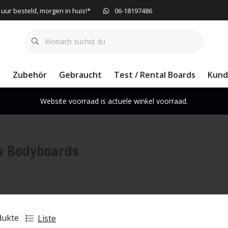
 uur besteld, morgen in huis!*
06-18197486
e
Zubehör
Gebraucht
Test / Rental Boards
Kund
Website voorraad is actuele winkel voorraad.
w Bodyboards
dukte
Liste