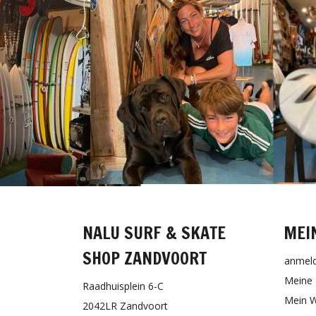
NALU SURF & SKATE
MEI
SHOP ZANDVOORT
anmel
Meine 
Raadhuisplein 6-C
Mein W
2042LR Zandvoort