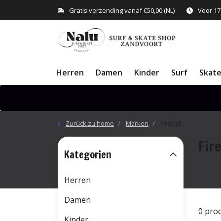
Gratis verzending vanaf €50,00 (NL)
Voor 17
Herren
Damen
Kinder
Surf
Skat
Zurück zu home
Marken
Fireball
Fire
Kategorien
Herren
Damen
0 pro
Kinder