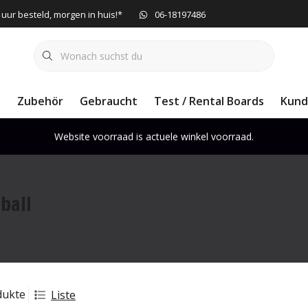
 uur besteld, morgen in huis!*
06-18197486
e
Zubehör
Gebraucht
Test / Rental Boards
Kund
Website voorraad is actuele winkel voorraad.
ball
dukte
Liste