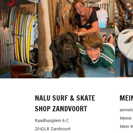
NALU SURF & SKATE
MEI
SHOP ZANDVOORT
anmel
Meine 
Raadhuisplein 6-C
Mein W
2042LR Zandvoort