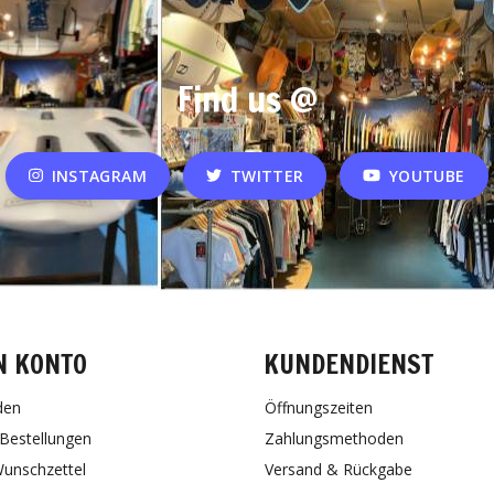
Find us @
INSTAGRAM
TWITTER
YOUTUBE
N KONTO
KUNDENDIENST
den
Öffnungszeiten
Bestellungen
Zahlungsmethoden
unschzettel
Versand & Rückgabe