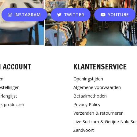
INSTAGRAM
TWITTER
YOUTUBE
N ACCOUNT
KLANTENSERVICE
en
Openingstijden
estellingen
Algemene voorwaarden
rlanglijst
Betaalmethoden
ijk producten
Privacy Policy
Verzenden & retourneren
Live Surfcam & Getijde Nalu Su
Zandvoort