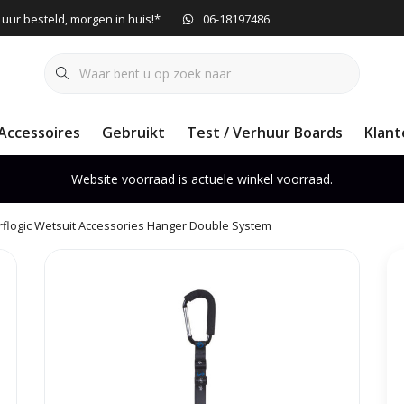
 uur besteld, morgen in huis!*
06-18197486
Accessoires
Gebruikt
Test / Verhuur Boards
Klant
Website voorraad is actuele winkel voorraad.
rflogic Wetsuit Accessories Hanger Double System