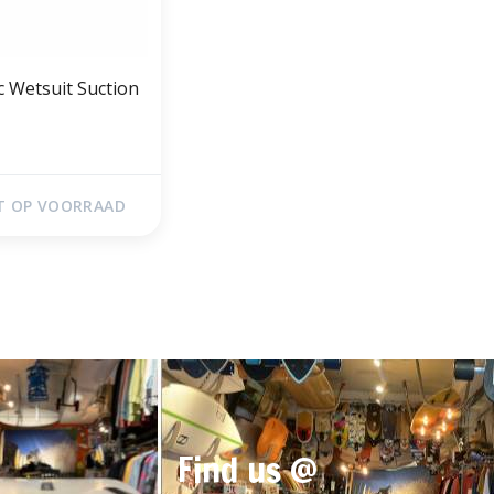
c Wetsuit Suction
T OP VOORRAAD
Find us @