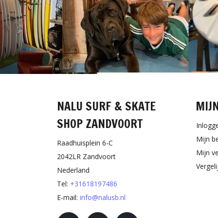
NALU SURF & SKATE
MIJ
SHOP ZANDVOORT
Inlogg
Mijn b
Raadhuisplein 6-C
Mijn ve
2042LR Zandvoort
Vergel
Nederland
Tel:
+31618197486
E-mail:
info@nalusb.nl