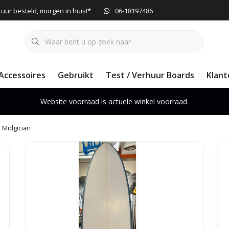
 uur besteld, morgen in huis!*
06-18197486
Accessoires
Gebruikt
Test / Verhuur Boards
Klant
Website voorraad is actuele winkel voorraad.
 Midgician