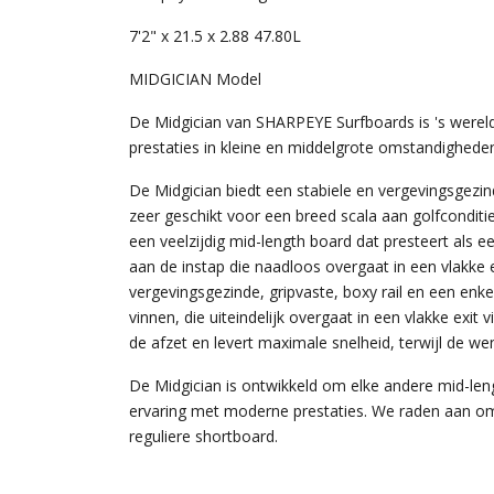
7'2" x 21.5 x 2.88 47.80
L
MIDGICIAN Model
De Midgician van SHARPEYE Surfboards is 's werel
prestaties in kleine en middelgrote omstandighede
De Midgician biedt een stabiele en vergevingsgezind
zeer geschikt voor een breed scala aan golfconditi
een veelzijdig mid-length board dat presteert als 
aan de instap die naadloos overgaat in een vlakk
vergevingsgezinde, gripvaste, boxy rail en een enk
vinnen, die uiteindelijk overgaat in een vlakke exit
de afzet en levert maximale snelheid, terwijl de we
De Midgician is ontwikkeld om elke andere mid-leng
ervaring met moderne prestaties. We raden aan om 
reguliere shortboard.