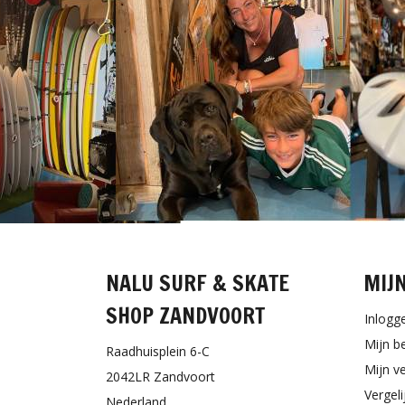
NALU SURF & SKATE
MIJ
SHOP ZANDVOORT
Inlogg
Mijn b
Raadhuisplein 6-C
Mijn ve
2042LR Zandvoort
Vergel
Nederland