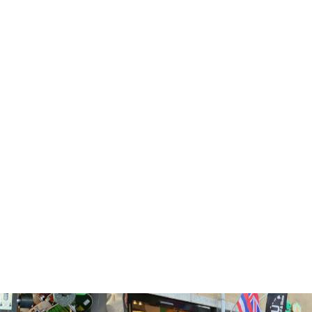
Bell Fins Twin + Stabilizer
Futures
€120,00
TOEVOEGEN