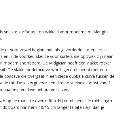
ds snelste surfboard, ontwikkeld voor moderne mid-length
n.
e rit voor zowel beginnende als gevorderde surfers. Hij is
es en is de voorkeurskeuze voor surfers die op zoek zijn naar
een modern shortboard. De Midgician heeft een vlakke rocker
e exit. De vlakke bodemcurve wordt gecombineerd met een
ele concave die overgaat in een diepe dubbele curve tussen de
 via de tail. Deze zorgt voor een directe snelheidsboost vanaf
ndbaarheid en drive behouden blijven.
th op de markt te overtreffen. Hij combineert de mid-length
dit board minstens 10/15 cm langer te laten zijn dan je