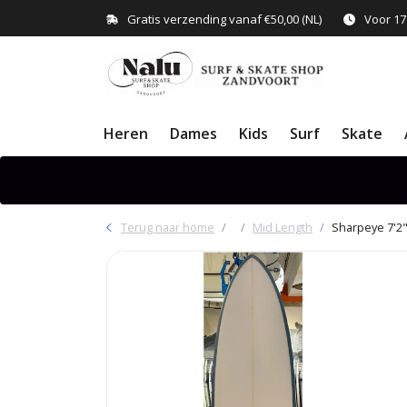
Gratis verzending vanaf €50,00 (NL)
Voor 17
Heren
Dames
Kids
Surf
Skate
Terug naar home
Mid Length
Sharpeye 7'2"