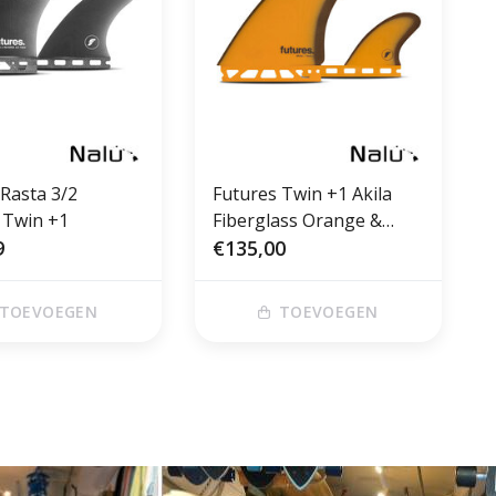
 Rasta 3/2
Futures Twin +1 Akila
 Twin +1
Fiberglass Orange &
9
Brown
€135,00
TOEVOEGEN
TOEVOEGEN