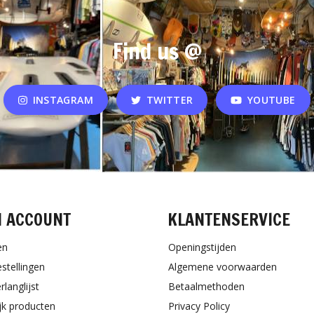
Find us @
INSTAGRAM
TWITTER
YOUTUBE
N ACCOUNT
KLANTENSERVICE
en
Openingstijden
estellingen
Algemene voorwaarden
rlanglijst
Betaalmethoden
ijk producten
Privacy Policy