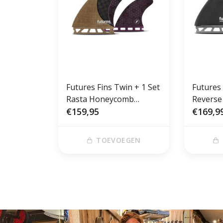
Futures Fins Twin + 1 Set
Futures
Rasta Honeycomb
Reverse
Carbon 7-7
€159,95
€169,9
TOEVOEGEN