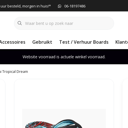
 uur besteld, morgen in huis!*
06-18197486
Accessoires
Gebruikt
Test / Verhuur Boards
Klant
Website voorraad is actuele winkel voorraad.
i Tropical Dream