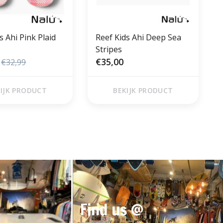
s Ahi Pink Plaid
Reef Kids Ahi Deep Sea
Stripes
€35,00
€32,99
IJK PRODUCT
BEKIJK PRODUCT
Find us @