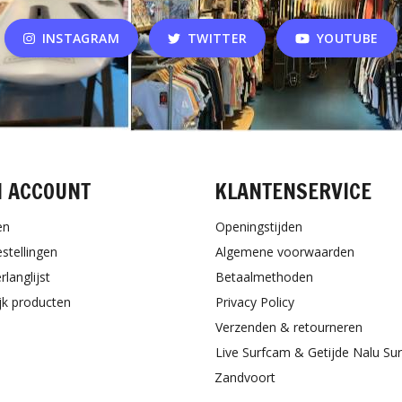
INSTAGRAM
TWITTER
YOUTUBE
N ACCOUNT
KLANTENSERVICE
en
Openingstijden
estellingen
Algemene voorwaarden
rlanglijst
Betaalmethoden
ijk producten
Privacy Policy
Verzenden & retourneren
Live Surfcam & Getijde Nalu Su
Zandvoort