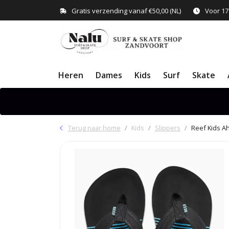
Gratis verzending vanaf €50,00 (NL)
Voor 17
Heren
Dames
Kids
Surf
Skate
Terug naar home
Kids
Slippers
Reef Kids Ah