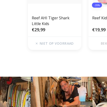
-39%
Reef AHI Tiger Shark
Reef Kid
Little Kids
€29,99
€19,99
NIET OP VOORRAAD
BEK