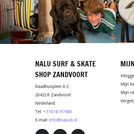
NALU SURF & SKATE
MIJ
SHOP ZANDVOORT
Inlogg
Mijn b
Raadhuisplein 6-C
Mijn ve
2042LR Zandvoort
Vergel
Nederland
Tel:
+31618197486
E-mail:
info@nalusb.nl