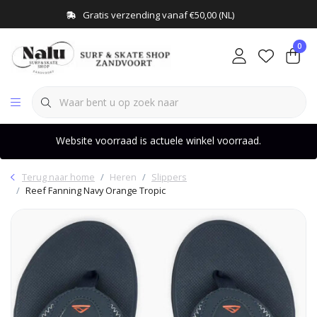
Gratis verzending vanaf €50,00 (NL)
0
Website voorraad is actuele winkel voorraad.
Terug naar home
Heren
Slippers
Reef Fanning Navy Orange Tropic