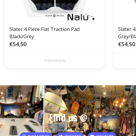
Slater 4 Piece Flat Traction Pad
Slater 4
Black/Grey
Grey/Bl
€54,50
€54,50
TOEVOEGEN
Find us @