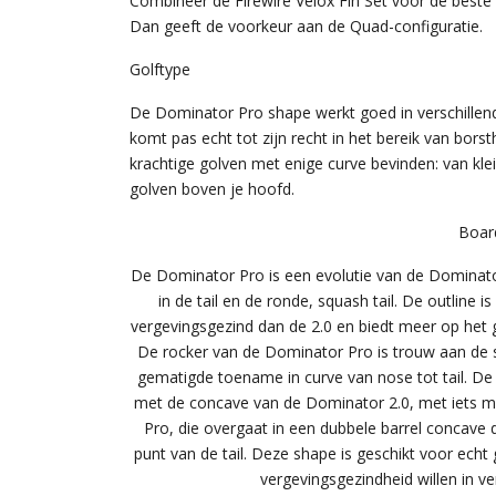
Combineer de Firewire Velox Fin Set voor de beste pr
Dan geeft de voorkeur aan de Quad-configuratie.
Golftype
De Dominator Pro shape werkt goed in verschille
komt pas echt tot zijn recht in het bereik van borsth
krachtige golven met enige curve bevinden: van kle
golven boven je hoofd.
Boar
De Dominator Pro is een evolutie van de Dominato
in de tail en de ronde, squash tail. De outline 
vergevingsgezind dan de 2.0 en biedt meer op het 
De rocker van de Dominator Pro is trouw aan de s
gematigde toename in curve van nose tot tail. De
met de concave van de Dominator 2.0, met iets m
Pro, die overgaat in een dubbele barrel concave 
punt van de tail. Deze shape is geschikt voor echt 
vergevingsgezindheid willen in v