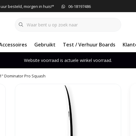
 uur besteld, morgen in huis!*
06-18197486
Accessoires
Gebruikt
Test / Verhuur Boards
Klant
Website voorraad is actuele winkel voorraad.
 11" Dominator Pro Squash