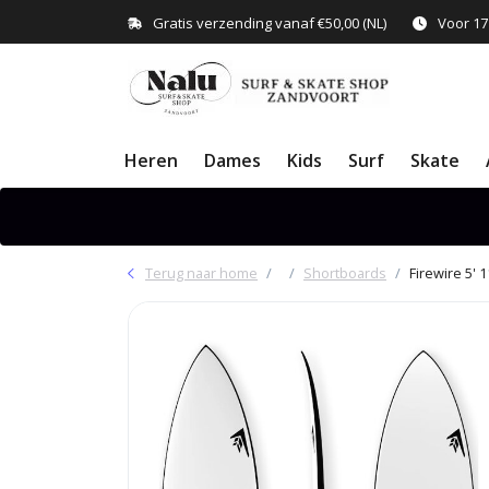
Gratis verzending vanaf €50,00 (NL)
Voor 17
Heren
Dames
Kids
Surf
Skate
Terug naar home
Shortboards
Firewire 5'