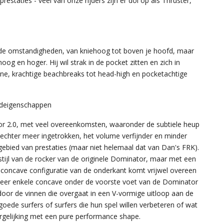
estaties - veel van onze rijders zijn er dol op als Thruster,
nde omstandigheden, van kniehoog tot boven je hoofd, maar
oog en hoger. Hij wil strak in de pocket zitten en zich in
ine, krachtige beachbreaks tot head-high en pocketachtige
deigenschappen
r 2.0, met veel overeenkomsten, waaronder de subtiele heup
is echter meer ingetrokken, het volume verfijnder en minder
gebied van prestaties (maar niet helemaal dat van Dan's FRK).
tijl van de rocker van de originele Dominator, maar met een
 concave configuratie van de onderkant komt vrijwel overeen
eer enkele concave onder de voorste voet van de Dominator
door de vinnen die overgaat in een V-vormige uitloop aan de
goede surfers of surfers die hun spel willen verbeteren of wat
ergelijking met een pure performance shape.