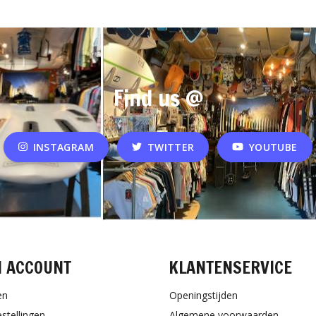
Find us @
INSTAGRAM
TWITTER
YOUTUBE
N ACCOUNT
KLANTENSERVICE
en
Openingstijden
estellingen
Algemene voorwaarden