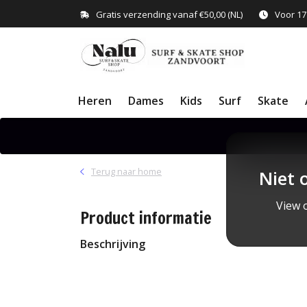
Gratis verzending vanaf €50,00 (NL)
Voor 17
Heren
Dames
Kids
Surf
Skate
Terug naar home
Niet 
View o
Product informatie
Beschrijving