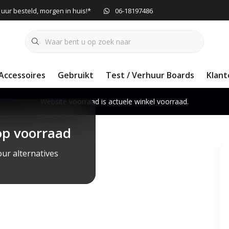
 uur besteld, morgen in huis!*
06-18197486
Accessoires
Gebruikt
Test / Verhuur Boards
Klant
Website voorraad is actuele winkel voorraad.
op voorraad
ur alternatives