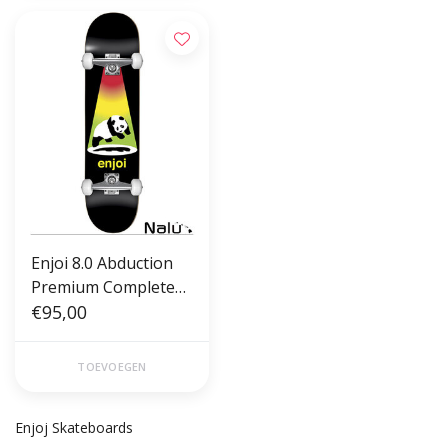
Enjoi 8.0 Abduction
Premium Complete
Skateboard
€95,00
Gitd/Black
TOEVOEGEN
Enjoj Skateboards