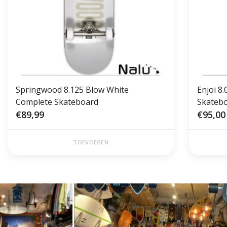
Springwood 8.125 Blow White
Enjoi 8
Complete Skateboard
Skatebo
€89,99
€95,00
TOEVOEGEN