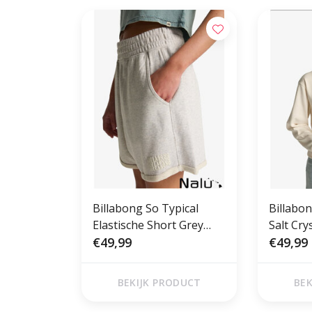
Billabong So Typical
Billabo
Elastische Short Grey
Salt Cry
Heather
€49,99
€49,99
BEKIJK PRODUCT
BEK