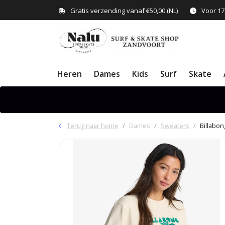
Gratis verzending vanaf €50,00 (NL)
Voor 17
Heren
Dames
Kids
Surf
Skate
Terug naar home
Dames
Sweaters
Billabon