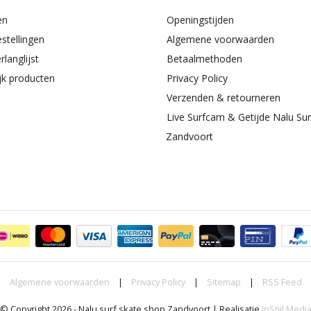
en
Openingstijden
estellingen
Algemene voorwaarden
rlanglijst
Betaalmethoden
ijk producten
Privacy Policy
Verzenden & retourneren
Live Surfcam & Getijde Nalu Su
Zandvoort
Algemene voorwaarden
|
Privacy Policy
|
Sitemap
|
RSS Feed
© Copyright 2026 - Nalu surf skate shop Zandvoort | Realisatie
InStijl Medi