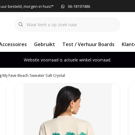
 uur besteld, morgen in huis!*
06-18197486
Accessoires
Gebruikt
Test / Verhuur Boards
Klant
Website voorraad is actuele winkel voorraad.
g My Fave Beach Sweater Salt Crystal