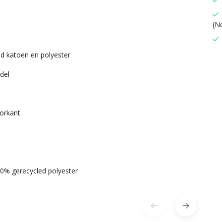
(N
ed katoen en polyester
del
oorkant
0% gerecycled polyester