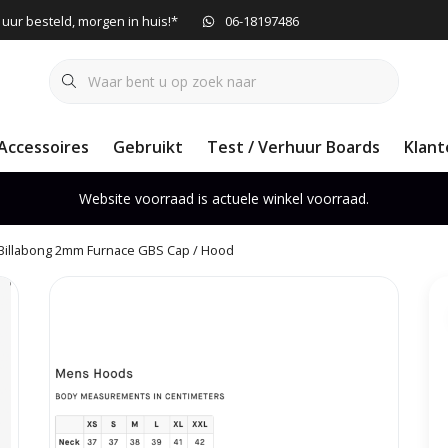
 uur besteld, morgen in huis!*
06-18197486
Accessoires
Gebruikt
Test / Verhuur Boards
Klant
Website voorraad is actuele winkel voorraad.
Billabong 2mm Furnace GBS Cap / Hood