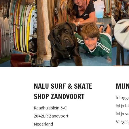
NALU SURF & SKATE
MIJ
SHOP ZANDVOORT
Inlogg
Mijn b
Raadhuisplein 6-C
Mijn ve
2042LR Zandvoort
Vergel
Nederland