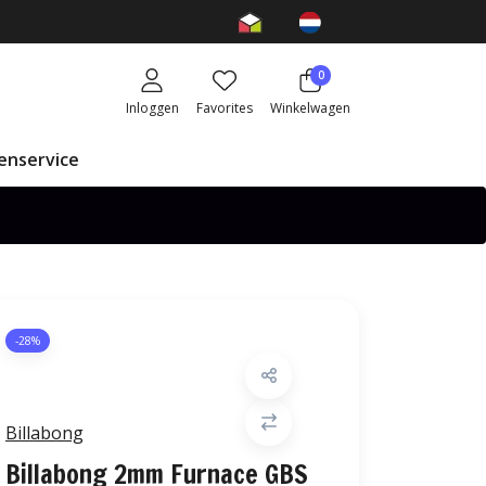
0
Inloggen
Favorites
Winkelwagen
enservice
-28%
Billabong
Billabong 2mm Furnace GBS