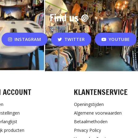
Find us @
INSTAGRAM
TWITTER
YOUTUBE
N ACCOUNT
KLANTENSERVICE
en
Openingstijden
estellingen
Algemene voorwaarden
rlanglijst
Betaalmethoden
ijk producten
Privacy Policy