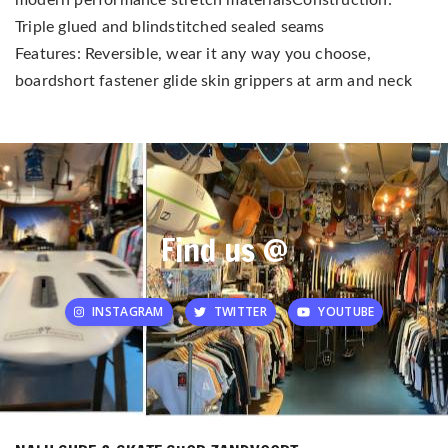
modern performance stretch materialsConstruction:
Triple glued and blindstitched sealed seams
Features: Reversible, wear it any way you choose,
boardshort fastener glide skin grippers at arm and neck
Find us @
INSTAGRAM
TWITTER
YOUTUBE