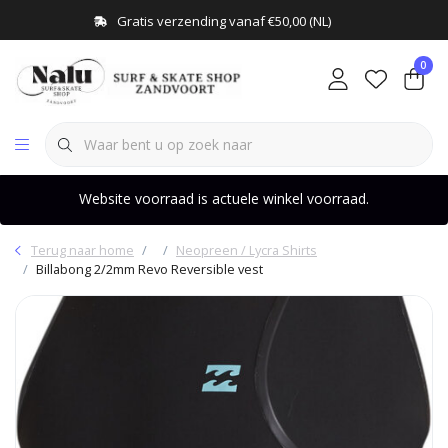
Gratis verzending vanaf €50,00 (NL)
0
Website voorraad is actuele winkel voorraad.
Terug naar home
Neopreen / Lycra Shirts
Billabong 2/2mm Revo Reversible vest