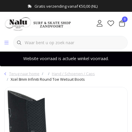
Gratis verzending vanaf €50,00 (NL)
0
Website voorraad is actuele winkel voorraad.
Terug naar home
Hand / Schoenen / Caps
Xcel 8mm Infiniti Round Toe Wetsuit Boots