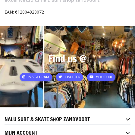
EAN: 612804828072
Find us @
INSTAGRAM
TWITTER
YOUTUBE
NALU SURF & SKATE SHOP ZANDVOORT
MIJN ACCOUNT