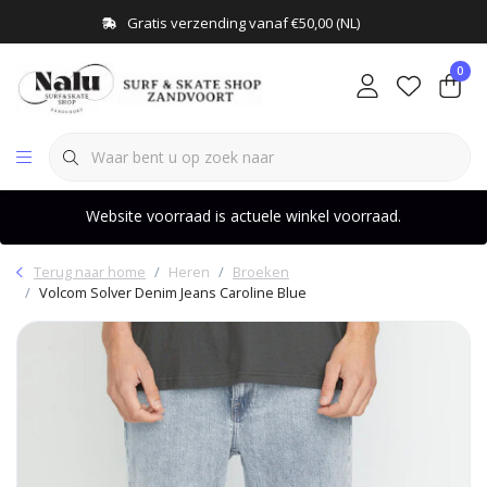
Gratis verzending vanaf €50,00 (NL)
0
Website voorraad is actuele winkel voorraad.
Terug naar home
Heren
Broeken
Volcom Solver Denim Jeans Caroline Blue