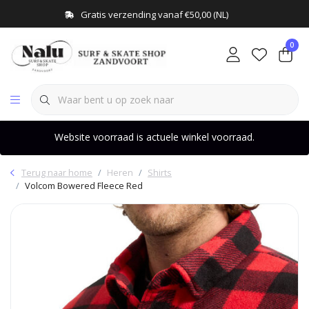
Gratis verzending vanaf €50,00 (NL)
0
Website voorraad is actuele winkel voorraad.
Terug naar home
Heren
Shirts
Volcom Bowered Fleece Red