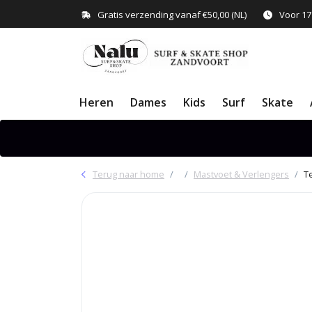
Gratis verzending vanaf €50,00 (NL)
Voor 17
Heren
Dames
Kids
Surf
Skate
Terug naar home
Mastvoet & Verlengers
T