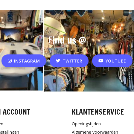
Find us @
INSTAGRAM
TWITTER
YOUTUBE
N ACCOUNT
KLANTENSERVICE
en
Openingstijden
estellingen
Algemene voorwaarden