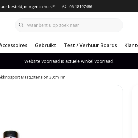
 uur besteld, morgen in huis!*
06-18197486
Accessoires
Gebruikt
Test / Verhuur Boards
Klant
Website voorraad is actuele winkel voorraad.
ekknosport MastExtension 30cm Pin