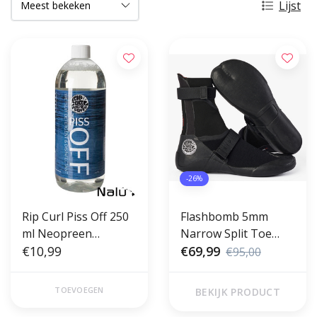
Lijst
-26%
Rip Curl Piss Off 250
Flashbomb 5mm
ml Neopreen
Narrow Split Toe
reinigingsmiddel
€10,99
Boots E6
€69,99
€95,00
TOEVOEGEN
BEKIJK PRODUCT